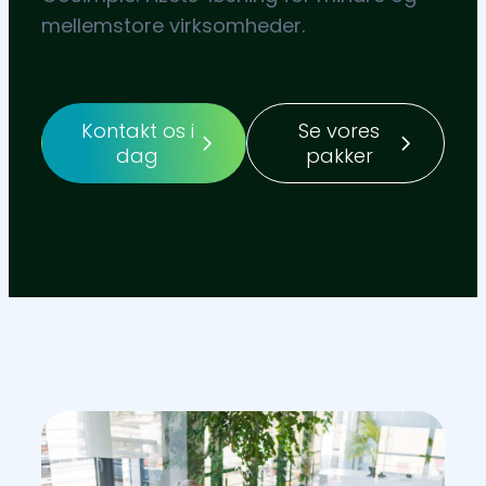
mellemstore virksomheder.
Kontakt os i
Se vores
dag
pakker