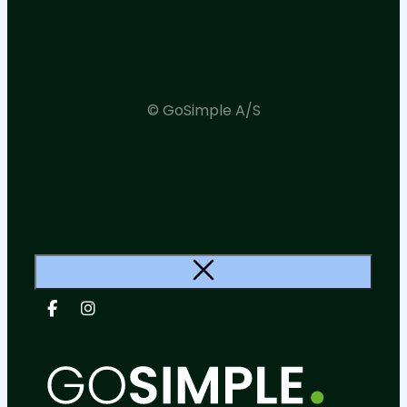
© GoSimple A/S