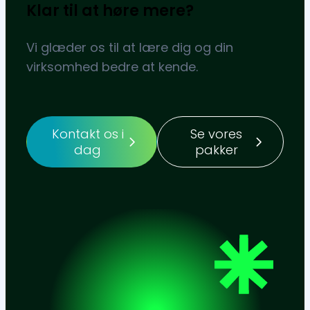
Klar til at høre mere?
Vi glæder os til at lære dig og din
virksomhed bedre at kende.
Kontakt os i
Se vores
dag
pakker