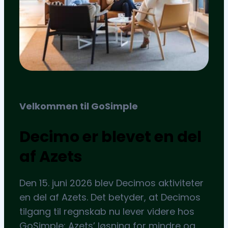
Velkommen til GoSimple
Decimo er blevet en del
af Azets
Den 15. juni 2026 blev Decimos aktiviteter
en del af Azets. Det betyder, at Decimos
tilgang til regnskab nu lever videre hos
GoSimple: Azets’ løsning for mindre og