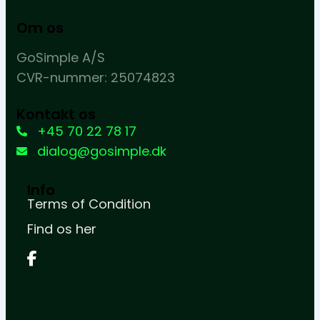
Om os
GoSimple A/S
CVR-nummer: 25074823
Kontakt os
+45 70 22 78 17
dialog@gosimple.dk
Info
Terms of Condition
Find os her