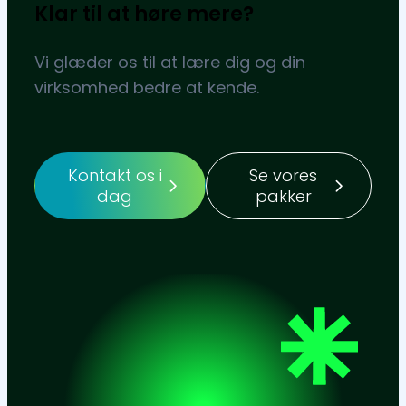
Klar til at høre mere?
Vi glæder os til at lære dig og din
virksomhed bedre at kende.
Kontakt os i
Se vores
dag
pakker