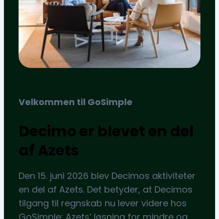
Velkommen til GoSimple
Decimo er blevet en del
af Azets
Den 15. juni 2026 blev Decimos aktiviteter
en del af Azets. Det betyder, at Decimos
tilgang til regnskab nu lever videre hos
GoSimple: Azets’ løsning for mindre og