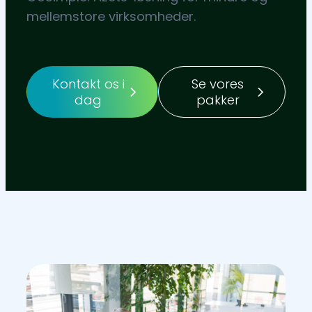
mellemstore virksomheder.
Kontakt os i
Se vores
dag
pakker