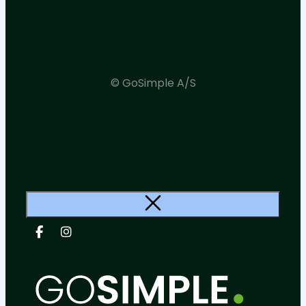
© GoSimple A/S