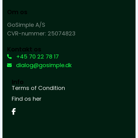
Om os
GoSimple A/S
CVR-nummer: 25074823
Kontakt os
+45 70 22 78 17
dialog@gosimple.dk
Info
Terms of Condition
Find os her