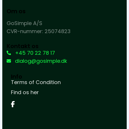
Om os
GoSimple A/S
CVR-nummer: 25074823
Kontakt os
+45 70 22 78 17
dialog@gosimple.dk
Info
Terms of Condition
Find os her