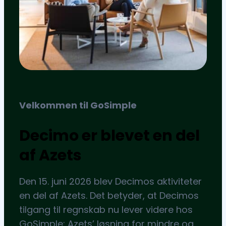
Velkommen til GoSimple
Decimo er blevet en del
af Azets
Den 15. juni 2026 blev Decimos aktiviteter
en del af Azets. Det betyder, at Decimos
tilgang til regnskab nu lever videre hos
GoSimple: Azets’ løsning for mindre og