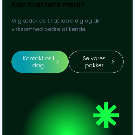
Klar til at høre mere?
Vi glæder os til at lære dig og din
virksomhed bedre at kende.
Kontakt os i
Se vores
dag
pakker