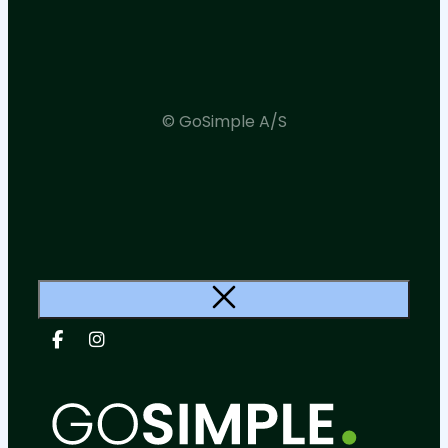
© GoSimple A/S