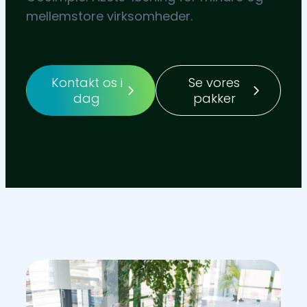
mellemstore virksomheder.
Kontakt os i
Se vores
dag
pakker