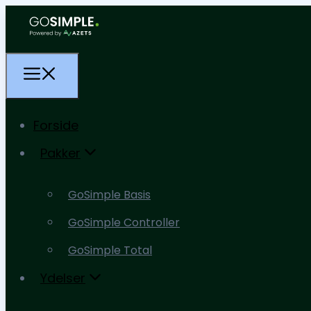
Forside
Pakker
Forside
GoSimple Basis
Pakker
GoSimple Controller
GoSimple Basis
GoSimple Total
GoSimple Controller
Ydelser
GoSimple Total