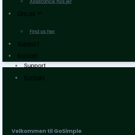
Assistance hos jer
moms og afgifter
Om os
Assistance hos jer
Find os her
Om os
Support
Find os her
Kontakt
Support
Kontakt
Velkommen til GoSimple