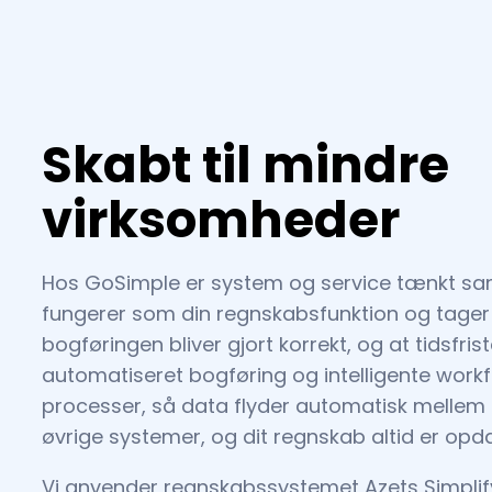
Skabt til mindre
virksomheder
Hos GoSimple er system og service tænkt sam
fungerer som din regnskabsfunktion og tager 
bogføringen bliver gjort korrekt, og at tidsfr
automatiseret bogføring og intelligente workf
processer, så data flyder automatisk mellem
øvrige systemer, og dit regnskab altid er opdat
Vi anvender regnskabssystemet Azets Simplif