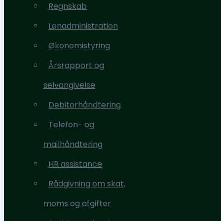
Regnskab
Ydelser
Lønadministration
Regnskab
Økonomistyring
Lønadministration
Årsrapport og
Økonomistyring
selvangivelse
Årsrapport og
Debitorhåndtering
selvangivelse
Telefon- og
Debitorhåndtering
mailhåndtering
Telefon- og
HR assistance
mailhåndtering
Rådgivning om skat,
HR assistance
moms og afgifter
Rådgivning om skat,