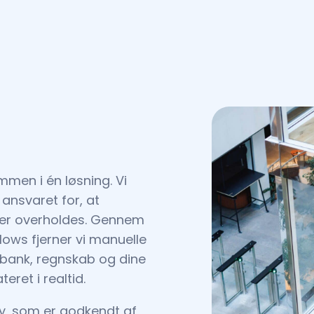
men i én løsning. Vi
ansvaret for, at
ister overholdes. Gennem
lows fjerner vi manuelle
 bank, regnskab og dine
eret i realtid.
y, som er godkendt af