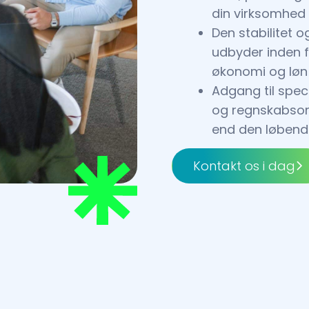
din virksomhed
Den stabilitet 
udbyder inden 
økonomi og løn
Adgang til spec
og regnskabsomr
end den løbend
Kontakt os i dag