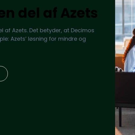
en del af Azets
el af Azets. Det betyder, at Decimos
ple: Azets’ løsning for mindre og