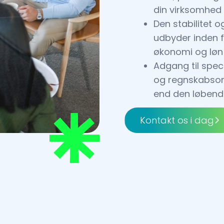
din virksomhed
Den stabilitet 
udbyder inden 
økonomi og løn
Adgang til spec
og regnskabsomr
end den løbend
Kontakt os i dag