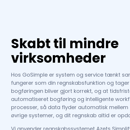
Skabt til mindre
virksomheder
Hos GoSimple er system og service tænkt sam
fungerer som din regnskabsfunktion og tager 
bogføringen bliver gjort korrekt, og at tidsfr
automatiseret bogføring og intelligente workf
processer, så data flyder automatisk mellem
øvrige systemer, og dit regnskab altid er opdat
Vi anvender regnskabssystemet Azets Simplif