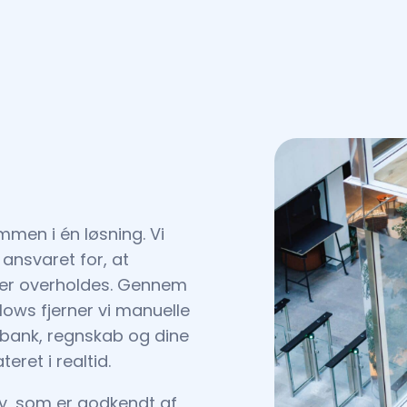
men i én løsning. Vi
ansvaret for, at
ister overholdes. Gennem
lows fjerner vi manuelle
 bank, regnskab og dine
eret i realtid.
y, som er godkendt af