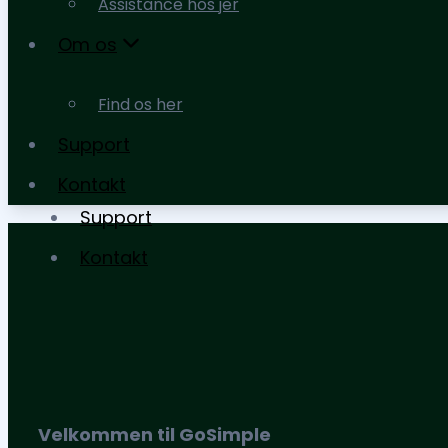
Assistance hos jer
moms og afgifter
Om os
Assistance hos jer
Find os her
Om os
Support
Find os her
Kontakt
Support
Kontakt
Velkommen til GoSimple