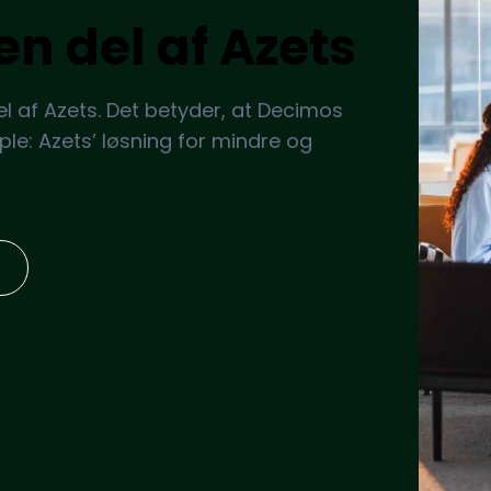
en del af Azets
el af Azets. Det betyder, at Decimos
ple: Azets’ løsning for mindre og