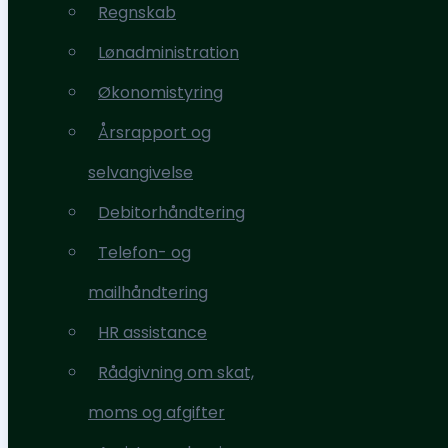
Regnskab
Ydelser
Lønadministration
Regnskab
Økonomistyring
Lønadministration
Årsrapport og
Økonomistyring
selvangivelse
Årsrapport og
Debitorhåndtering
selvangivelse
Telefon- og
Debitorhåndtering
mailhåndtering
Telefon- og
HR assistance
mailhåndtering
Rådgivning om skat,
HR assistance
moms og afgifter
Rådgivning om skat,