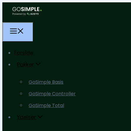
Forside
Pakker
Forside
GoSimple Basis
Pakker
GoSimple Controller
GoSimple Basis
GoSimple Total
GoSimple Controller
Ydelser
GoSimple Total