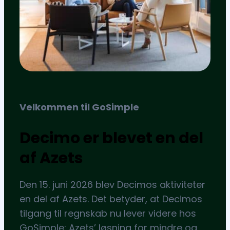
Velkommen til GoSimple
Decimo er blevet en del
af Azets
Den 15. juni 2026 blev Decimos aktiviteter
en del af Azets. Det betyder, at Decimos
tilgang til regnskab nu lever videre hos
GoSimple: Azets’ løsning for mindre og