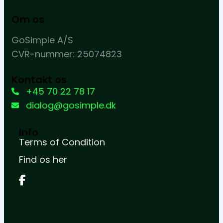
Om os
GoSimple A/S
CVR-nummer: 25074823
Kontakt os
+45 70 22 78 17
dialog@gosimple.dk
Info
Terms of Condition
Find os her