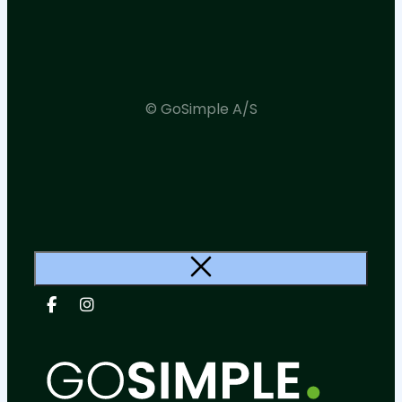
© GoSimple A/S