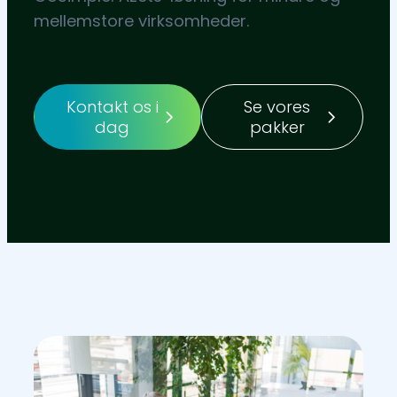
mellemstore virksomheder.
Kontakt os i
Se vores
dag
pakker