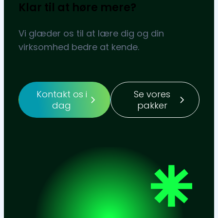
Klar til at høre mere?
Vi glæder os til at lære dig og din
virksomhed bedre at kende.
Kontakt os i
Se vores
dag
pakker