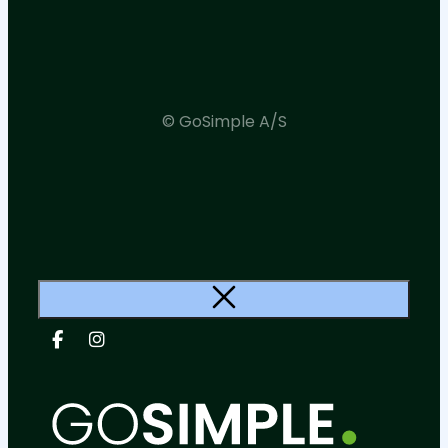
© GoSimple A/S