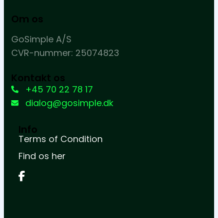
Om os
GoSimple A/S
CVR-nummer: 25074823
Kontakt os
+45 70 22 78 17
dialog@gosimple.dk
Info
Terms of Condition
Find os her