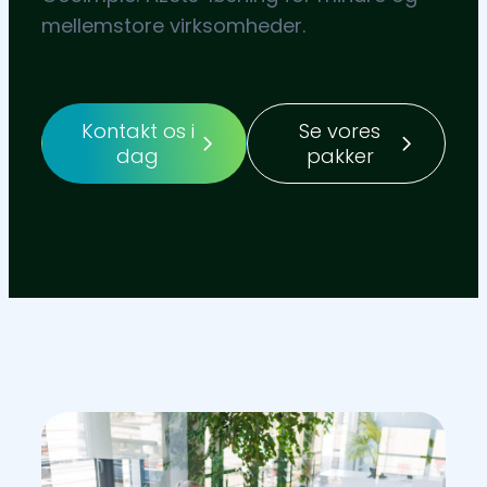
mellemstore virksomheder.
Kontakt os i
Se vores
dag
pakker