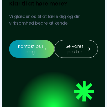
Klar til at høre mere?
Vi glæder os til at lære dig og din
virksomhed bedre at kende.
Kontakt os i
Se vores
dag
pakker