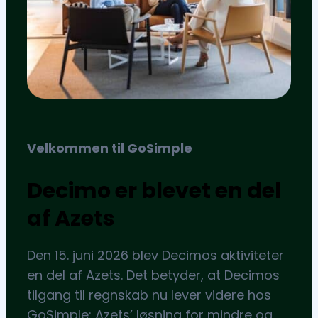
Velkommen til GoSimple
Decimo er blevet en del
af Azets
Den 15. juni 2026 blev Decimos aktiviteter
en del af Azets. Det betyder, at Decimos
tilgang til regnskab nu lever videre hos
GoSimple: Azets’ løsning for mindre og