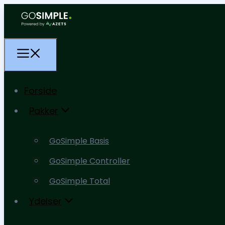
Forside
Pakker
Forside
GoSimple Basis
Pakker
GoSimple Controller
GoSimple Basis
GoSimple Total
GoSimple Controller
Ydelser
GoSimple Total