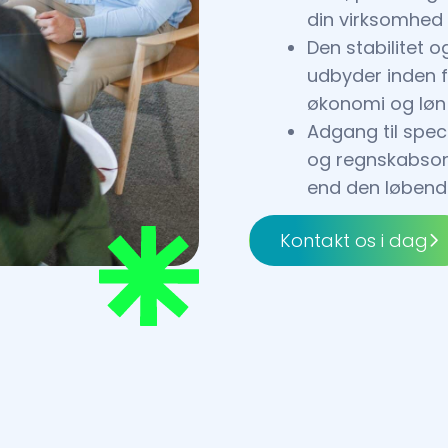
din virksomhed
Den stabilitet 
udbyder inden 
økonomi og løn
Adgang til spec
og regnskabsomr
end den løbend
Kontakt os i dag