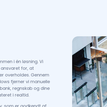
men i én løsning. Vi
ansvaret for, at
ister overholdes. Gennem
lows fjerner vi manuelle
 bank, regnskab og dine
eret i realtid.
y, som er godkendt af