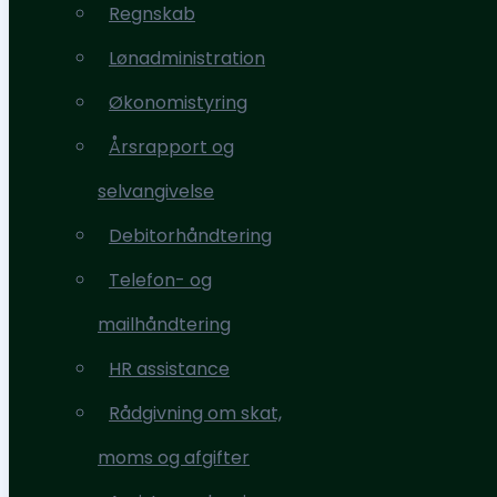
Regnskab
Ydelser
Lønadministration
Regnskab
Økonomistyring
Lønadministration
Årsrapport og
Økonomistyring
selvangivelse
Årsrapport og
Debitorhåndtering
selvangivelse
Telefon- og
Debitorhåndtering
mailhåndtering
Telefon- og
HR assistance
mailhåndtering
Rådgivning om skat,
HR assistance
moms og afgifter
Rådgivning om skat,