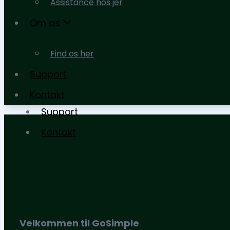
Assistance hos jer
moms og afgifter
Om os
Assistance hos jer
Find os her
Om os
Support
Find os her
Kontakt
Support
Kontakt
Velkommen til GoSimple