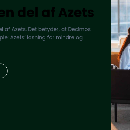
en del af Azets
el af Azets. Det betyder, at Decimos
ple: Azets’ løsning for mindre og