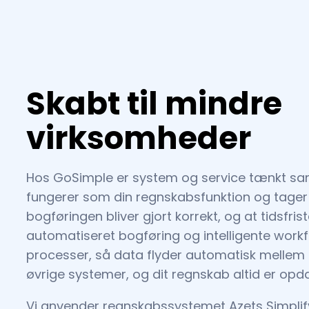
Skabt til mindre
virksomheder
Hos GoSimple er system og service tænkt sam
fungerer som din regnskabsfunktion og tager 
bogføringen bliver gjort korrekt, og at tidsfr
automatiseret bogføring og intelligente workf
processer, så data flyder automatisk mellem
øvrige systemer, og dit regnskab altid er opdat
Vi anvender regnskabssystemet Azets Simplif