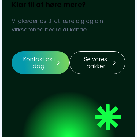
Klar til at høre mere?
Vi glæder os til at lære dig og din
virksomhed bedre at kende.
Kontakt os i
Se vores
dag
pakker