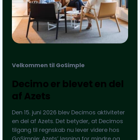
Velkommen til GoSimple
Decimo er blevet en del
af Azets
Den 15. juni 2026 blev Decimos aktiviteter
en del af Azets. Det betyder, at Decimos
tilgang til regnskab nu lever videre hos
GoSimple: Azets’ løsning for mindre og