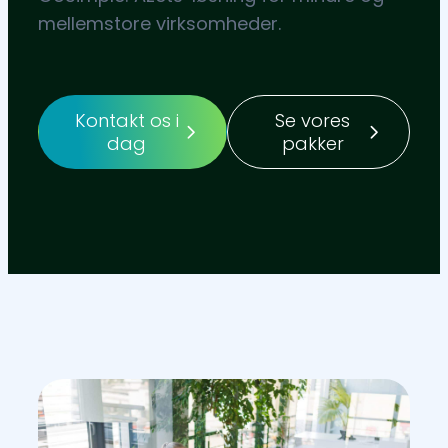
mellemstore virksomheder.
Kontakt os i
Se vores
dag
pakker