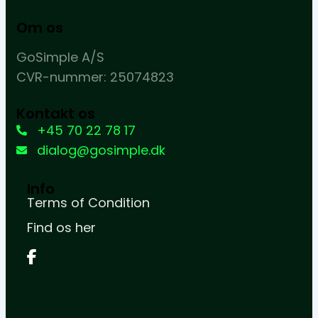
Om os
GoSimple A/S
CVR-nummer: 25074823
Kontakt os
+45 70 22 78 17
dialog@gosimple.dk
Info
Terms of Condition
Find os her