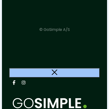
© GoSimple A/S