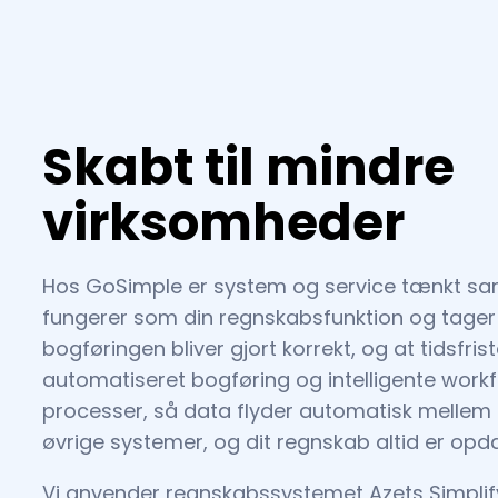
Skabt til mindre
virksomheder
Hos GoSimple er system og service tænkt sam
fungerer som din regnskabsfunktion og tager 
bogføringen bliver gjort korrekt, og at tidsfr
automatiseret bogføring og intelligente workf
processer, så data flyder automatisk mellem
øvrige systemer, og dit regnskab altid er opdat
Vi anvender regnskabssystemet Azets Simplif