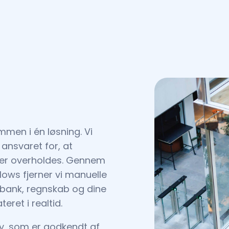
men i én løsning. Vi
ansvaret for, at
ister overholdes. Gennem
lows fjerner vi manuelle
 bank, regnskab og dine
eret i realtid.
y, som er godkendt af