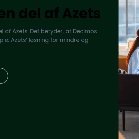
en del af Azets
el af Azets. Det betyder, at Decimos
ple: Azets’ løsning for mindre og