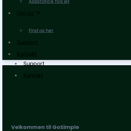
Assistance hos jer
moms og afgifter
Om os
Assistance hos jer
Find os her
Om os
Support
Find os her
Kontakt
Support
Kontakt
Velkommen til GoSimple