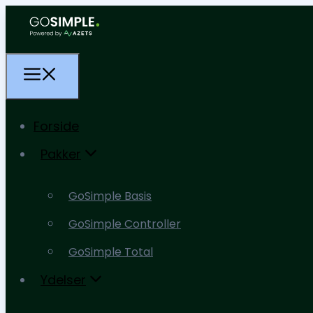
Forside
Pakker
Forside
GoSimple Basis
Pakker
GoSimple Controller
GoSimple Basis
GoSimple Total
GoSimple Controller
Ydelser
GoSimple Total