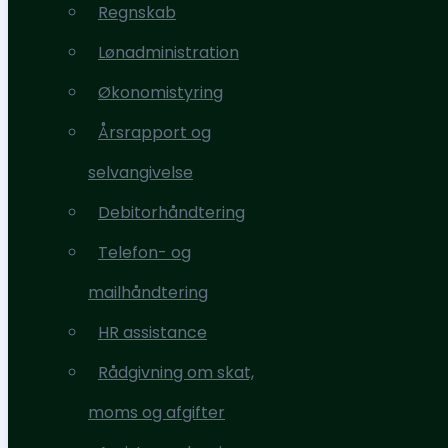
Regnskab
Ydelser
Lønadministration
Regnskab
Økonomistyring
Lønadministration
Årsrapport og
Økonomistyring
selvangivelse
Årsrapport og
Debitorhåndtering
selvangivelse
Telefon- og
Debitorhåndtering
mailhåndtering
Telefon- og
HR assistance
mailhåndtering
Rådgivning om skat,
HR assistance
moms og afgifter
Rådgivning om skat,