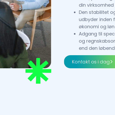
din virksomhed
Den stabilitet 
udbyder inden 
økonomi og løn
Adgang til spec
og regnskabsomr
end den løbend
Kontakt os i dag